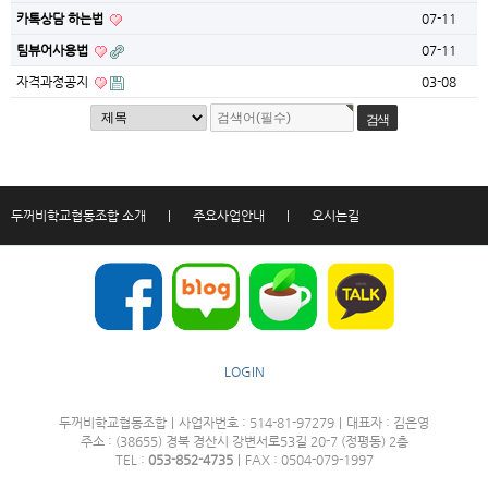
카톡상담 하는법
07-11
팀뷰어사용법
07-11
자격과정공지
03-08
두꺼비학교협동조합 소개
|
주요사업안내
|
오시는길
LOGIN
두꺼비학교협동조합
|
사업자번호 : 514-81-97279
|
대표자 : 김은영
주소 : (38655) 경북 경산시 강변서로53길 20-7 (정평동) 2층
TEL :
053-852-4735
|
FAX : 0504-079-1997